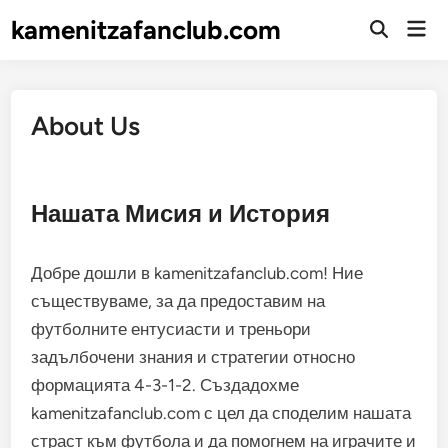
Skip
kamenitzafanclub.com
Mai
to
Open
Men
Search
content
About Us
Нашата Мисия и История
Добре дошли в kamenitzafanclub.com! Ние
съществуваме, за да предоставим на
футболните ентусиасти и треньори
задълбочени знания и стратегии относно
формацията 4-3-1-2. Създадохме
kamenitzafanclub.com с цел да споделим нашата
страст към футбола и да помогнем на играчите и