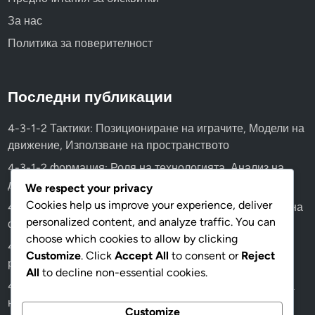
За нас
Политика за поверителност
Последни публикации
4-3-1-2 Тактики: Позициониране на играчите, Модели на
движение, Използване на пространството
4-3-1-2 формация: Роля на технологията, Анализ на
данни, Метрики за представяне
We respect your privacy
Cookies help us improve your experience, deliver
4-3-1-2 формация: Влияние на замените, Дълбочина на
personalized content, and analyze traffic. You can
състава, Гъвкавост на ролите
choose which cookies to allow by clicking
4-3-1-2 Тактически съображения: Адаптиране към
Customize
. Click
Accept All
to consent or
Reject
различни формации на противника
All
to decline non-essential cookies.
4-3-1-2 формация: Анализ на физическата подготовка
на играчите, управление на издръжливостта,
Customize