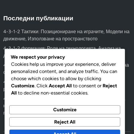
Последни публикации
4-3-1-2 Тактики: Позициониране на играчите, Модели на
движение, Използване на пространството
4-3-1-2 формация: Роля на технологията, Анализ на
данни, Метрики за представяне
We respect your privacy
Cookies help us improve your experience, deliver
4-3-1-2 формация: Влияние на замените, Дълбочина на
personalized content, and analyze traffic. You can
състава, Гъвкавост на ролите
choose which cookies to allow by clicking
4-3-1-2 Тактически съображения: Адаптиране към
Customize
. Click
Accept All
to consent or
Reject
различни формации на противника
All
to decline non-essential cookies.
4-3-1-2 формация: Анализ на физическата подготовка
на играчите, управление на издръжливостта,
Customize
предотвратяване на контузии
Reject All