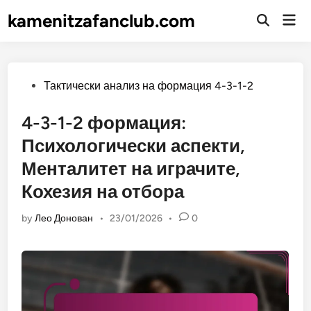
Skip
kamenitzafanclub.com
Mai
to
Open
Men
Search
content
Posted
Тактически анализ на формация 4-3-1-2
in
4-3-1-2 формация:
Психологически аспекти,
Менталитет на играчите,
Кохезия на отбора
by
Лео Донован
•
23/01/2026
•
0