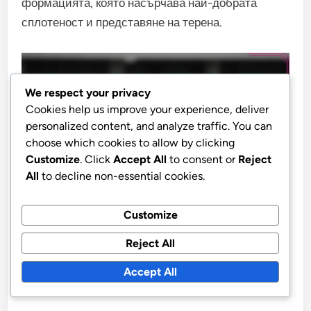
формацията, която насърчава най-добрата
сплотеност и представяне на терена.
We respect your privacy
Cookies help us improve your experience, deliver
personalized content, and analyze traffic. You can
choose which cookies to allow by clicking
Customize
. Click
Accept All
to consent or
Reject
All
to decline non-essential cookies.
Customize
Какви са предизвикателствата
Reject All
при прилагането на
формацията 4-3-1-2?
Accept All