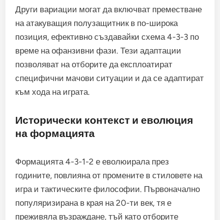
Други вариации могат да включват преместване
на атакуващия полузащитник в по-широка
позиция, ефективно създавайки схема 4-3-3 по
време на офанзивни фази. Тези адаптации
позволяват на отборите да експлоатират
специфични мачови ситуации и да се адаптират
към хода на играта.
Исторически контекст и еволюция
на формацията
Формацията 4-3-1-2 е еволюирала през
годините, повлияна от промените в стиловете на
игра и тактическите философии. Първоначално
популяризирана в края на 20-ти век, тя е
преживяла възраждане, тъй като отборите