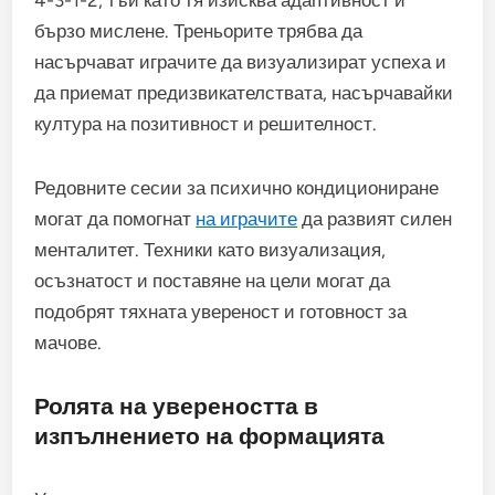
4-3-1-2, тъй като тя изисква адаптивност и
бързо мислене. Треньорите трябва да
насърчават играчите да визуализират успеха и
да приемат предизвикателствата, насърчавайки
култура на позитивност и решителност.
Редовните сесии за психично кондициониране
могат да помогнат
на играчите
да развият силен
менталитет. Техники като визуализация,
осъзнатост и поставяне на цели могат да
подобрят тяхната увереност и готовност за
мачове.
Ролята на увереността в
изпълнението на формацията