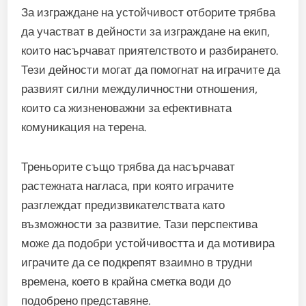
За изграждане на устойчивост отборите трябва
да участват в дейности за изграждане на екип,
които насърчават приятелството и разбирането.
Тези дейности могат да помогнат на играчите да
развият силни междуличностни отношения,
които са жизненоважни за ефективната
комуникация на терена.
Треньорите също трябва да насърчават
растежната нагласа, при която играчите
разглеждат предизвикателствата като
възможности за развитие. Тази перспектива
може да подобри устойчивостта и да мотивира
играчите да се подкрепят взаимно в трудни
времена, което в крайна сметка води до
подобрено представяне.