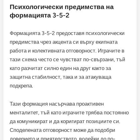
Психологически предимства на
формацията 3-5-2
Формацията 3-5-2 предоставя психологически
предимства чрез акцента си върху екипната
работа и колективната отговорност. Играчите в
тази схема често се чувстват по-свързани, тъй
като разчитат силно един на друг както за
защитна стабилност, така и за атакуваща
подкрепа.
Тази формация насърчава проактивен
менталитет, тъй като играчите трябва постоянно
да комуникират и да коригират позициите си.
Споделената отговорност може да подобри
доверието и приятелството, водейки до по-