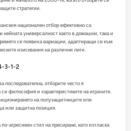
дини и началото на 2000-те, когато отборите се
ващите стратегии.
ианския национален отбор ефективно са
 нейната универсалност както в домашни, така и
времето се появиха вариации, адаптиращи се към
ческите изисквания на различни лиги.
-3-1-2
ва последователна, отборите често я
 си философия и характеристиките на играчите.
озиционирането на полузащитниците или
ща или защитна позиция.
 по-агресивен стил на пресиране, като изтласка