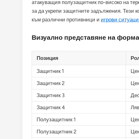
атакуващия полузащитник по-високо на тер
за да укрепи защитните задължения. Тези к
към различни противници и
игрови ситуац
Визуално представяне на форм
Позиция
Рол
Защитник 1
Це
Защитник 2
Це
Защитник 3
Де
Защитник 4
Ляв
Полузащитник 1
Це
Полузащитник 2
Це