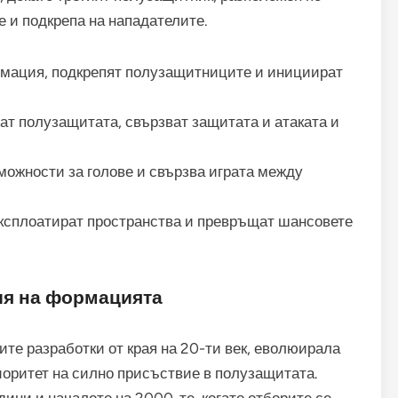
е и подкрепа на нападателите.
ация, подкрепят полузащитниците и инициират
т полузащитата, свързват защитата и атаката и
ожности за голове и свързва играта между
ксплоатират пространства и превръщат шансовете
ия на формацията
ите разработки от края на 20-ти век, еволюирала
иоритет на силно присъствие в полузащитата.