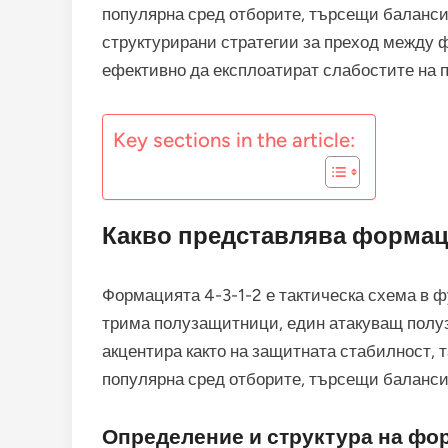
популярна сред отборите, търсещи баланси
структурирани стратегии за преход между 
ефективно да експлоатират слабостите на 
Key sections in the article:
Какво представлява формаци
Формацията 4-3-1-2 е тактическа схема в 
трима полузащитници, един атакуващ полу
акцентира както на защитната стабилност, т
популярна сред отборите, търсещи балансир
Определение и структура на фор