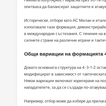
Нейната популярност нарасна през 90-те го
опитваха да балансират защитните и атаку
Исторически, отбори като АС Милан и итал
използвали тази формация, демонстрирайки
в международни състезания. С течение на 
силните страни на различни играчи и такти
Общи вариации на формацията 4
Докато основната структура на 4-3-1-2 оста
модифицират в зависимост от тактическата
Някои вариации включват коригиране на п
нападателите, за да се създаде по-атакува
Например, отбор може да избере да прилага