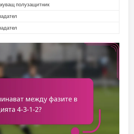
акуващ полузащитник
падател
падател