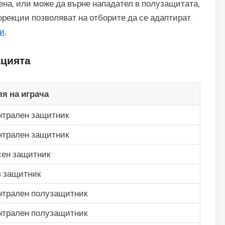
ена, или може да върне нападател в полузащитата,
орекции позволяват на отборите да се адаптират
ии
.
ацията
я на играча
нтрален защитник
нтрален защитник
сен защитник
 защитник
нтрален полузащитник
нтрален полузащитник