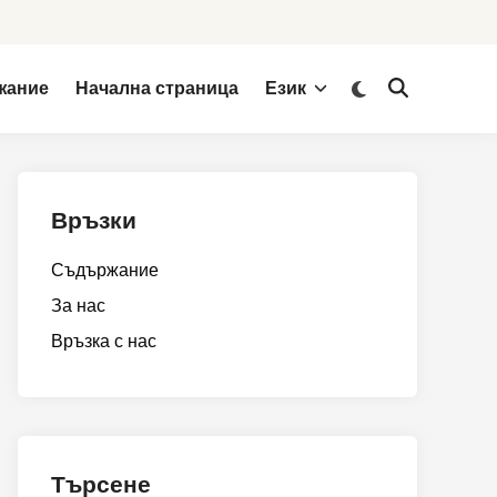
Switch
жание
Начална страница
Език
Open
to
Search
dark
mode
Връзки
Съдържание
За нас
Връзка с нас
Търсене