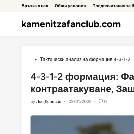
Skip
Връзка с нас
Общи условия
Предпочитания за 
to
content
kamenitzafanclub.com
Posted
Тактически анализ на формация 4-3-1-2
in
4-3-1-2 формация: Фа
контраатакуване, За
by
Лео Донован
•
09/01/2026
•
0