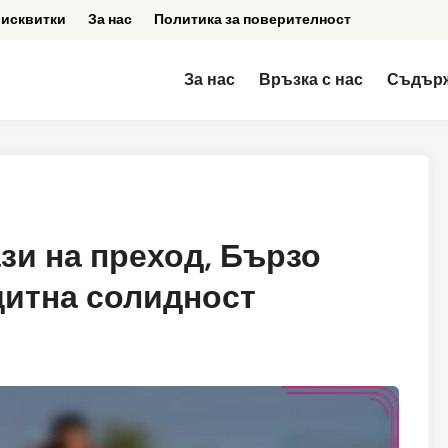
бисквитки
За нас
Политика за поверителност
За нас
Връзка с нас
Съдър
зи на преход, Бързо
щитна солидност