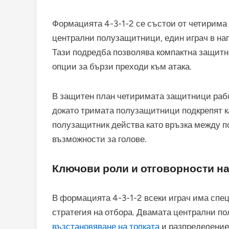
Формацията 4-3-1-2 се състои от четирима
централни полузащитници, един играч в на
Тази подредба позволява компактна защит
опции за бързи преходи към атака.
В защитен план четиримата защитници рабо
докато тримата полузащитници подкрепят ка
полузащитник действа като връзка между п
възможности за голове.
Ключови роли и отговорности на
В формацията 4-3-1-2 всеки играч има спе
стратегия на отбора. Двамата централни п
възстановяване на топката
и разпределение,