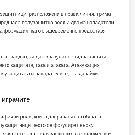
 защитници, разположени в права линия, трима
преднала полузащитна роля и двама нападатели.
на формация, като същевременно предоставя
тят заедно, за да образуват солидна защита,
кто защитата, така и атаката. Атакуващият
олузащитата и нападателите, създавайки
 играчите
цифични роли, които допринасят за общата
олузащитници често се фокусират върху
 докато третият полузащитник, разположен по-