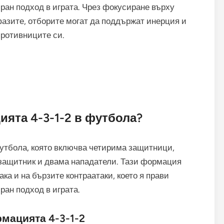
ран подход в играта. Чрез фокусиране върху
фазите, отборите могат да поддържат инерция и
противниците си.
ята 4-3-1-2 в футбола?
футбола, която включва четирима защитници,
защитник и двама нападатели. Тази формация
ака и на бързите контраатаки, което я прави
ан подход в играта.
мацията 4-3-1-2