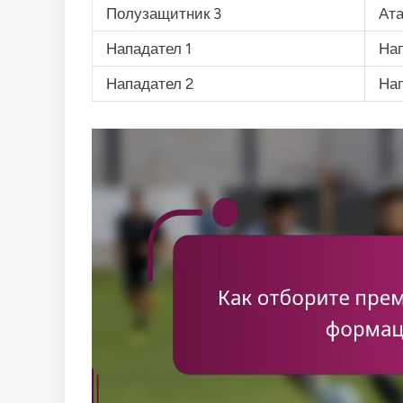
Полузащитник 3
Ат
Нападател 1
На
Нападател 2
На