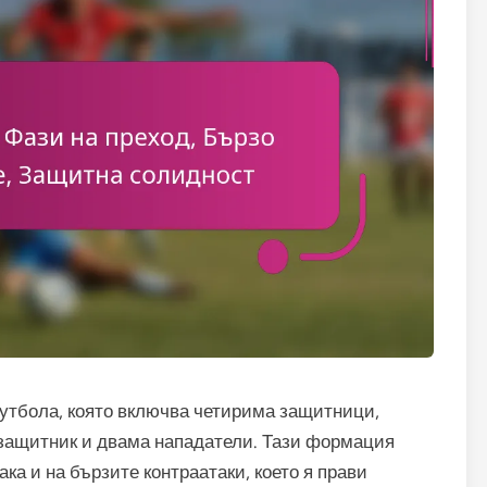
футбола, която включва четирима защитници,
защитник и двама нападатели. Тази формация
ака и на бързите контраатаки, което я прави