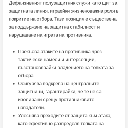
Дефанзивният полузащитник служи като щит за
защитната линия, играейки жизненоважна роля в
покритие на отбора. Тази позиция е съществена
за поддържане на защитна стабилност и
нарушаване на играта на противника.
Прекъсва атаките на противника чрез
тактически намеси и интерсепции,
възстановявайки владението на топката за
отбора.
Осигурява подкрепа на централните
защитници, гарантирайки, че те не са
изолирани срещу противниковите
нападатели.
Улеснява преходите от защита към атака,
като ефективно разпределя топката на