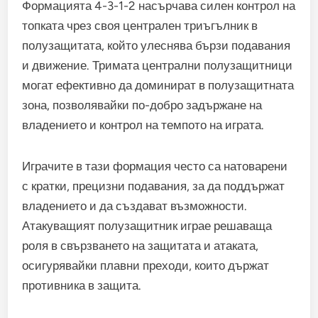
Формацията 4-3-1-2 насърчава силен контрол на
топката чрез своя централен триъгълник в
полузащитата, който улеснява бързи подавания
и движение. Тримата централни полузащитници
могат ефективно да доминират в полузащитната
зона, позволявайки по-добро задържане на
владението и контрол на темпото на играта.
Играчите в тази формация често са натоварени
с кратки, прецизни подавания, за да поддържат
владението и да създават възможности.
Атакуващият полузащитник играе решаваща
роля в свързването на защитата и атаката,
осигурявайки плавни преходи, които държат
противника в защита.