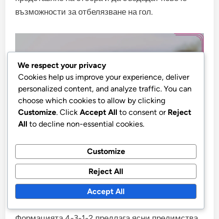
възможности за отбелязване на гол.
We respect your privacy
Cookies help us improve your experience, deliver
personalized content, and analyze traffic. You can
choose which cookies to allow by clicking
Customize
. Click
Accept All
to consent or
Reject
All
to decline non-essential cookies.
Customize
Как формацията 4-3-1-2 се
сравнява с други тактически
Reject All
настройки?
Accept All
Формацията 4-3-1-2 предлага ясни предимства