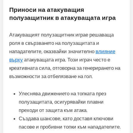
Приноси на атакуващия
полузащитник в атакуващата игра
Атакуващият полузащитник играе решаваща
роля в свързването на полузащитата и
нападателите, оказвайки значително
влияние
върху
атакуващата игра. Този играч често е
креативната сила, отговорна за генерирането на
възможности за отбелязване на гол.
Улеснява движението на топката през
полузащитата, осигурявайки плавни
преходи от защита към атака.
Създава шансове, като доставя ключови
пасове и пробивни топки към нападателите.