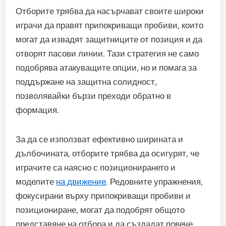
Отборите трябва да насърчават своите широки
играчи да правят припокриващи пробиви, които
могат да извадят защитниците от позиция и да
отворят пасови линии. Тази стратегия не само
подобрява атакуващите опции, но и помага за
поддържане на защитна солидност,
позволявайки бързи преходи обратно в
формация.
За да се използват ефективно ширината и
дълбочината, отборите трябва да осигурят, че
играчите са наясно с позиционирането и
моделите
на движение
. Редовните упражнения,
фокусирани върху припокриващи пробиви и
позициониране, могат да подобрят общото
представяне на отбора и да създадат повече