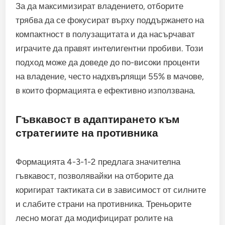
За да максимизират владението, отборите
трябва да се фокусират върху поддържането на
компактност в полузащитата и да насърчават
играчите да правят интелигентни пробиви. Този
подход може да доведе до по-високи проценти
на владение, често надхвърлящи 55% в мачове,
в които формацията е ефективно използвана.
Гъвкавост в адаптирането към
стратегиите на противника
Формацията 4-3-1-2 предлага значителна
гъвкавост, позволявайки на отборите да
коригират тактиката си в зависимост от силните
и слабите страни на противника. Треньорите
лесно могат да модифицират ролите на