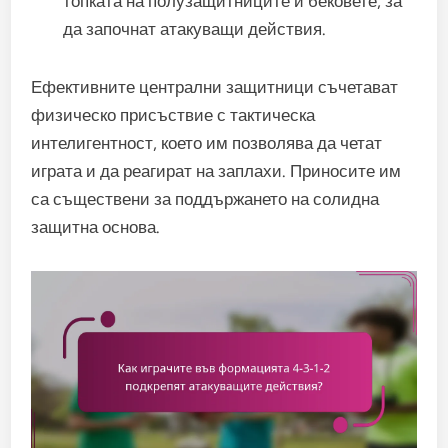
топката на полузащитниците и бековете, за
да започнат атакуващи действия.
Ефективните централни защитници съчетават
физическо присъствие с тактическа
интелигентност, което им позволява да четат
играта и да реагират на заплахи. Приносите им
са съществени за поддържането на солидна
защитна основа.