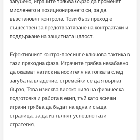
загубено, играчите трябва бързо да променят
мисленето и позиционирането си, за да
възстановят контрола. Този бърз преход е
съществен за предотвратяване на контраатаки и
поддържане на защитната цялост.
Ефективният контра-пресинг е ключова тактика в
тази преходна фаза. Играчите трябва незабавно
да оказват натиск на носителя на топката след
загуба на владение, стремейки се да я върнат
бързо. Това изисква високо ниво на физическа
подготовка и работа в екип, тъй като всички
играчи трябва да бъдат на една и съща
страница, за да изпълнят успешно тази
стратегия.