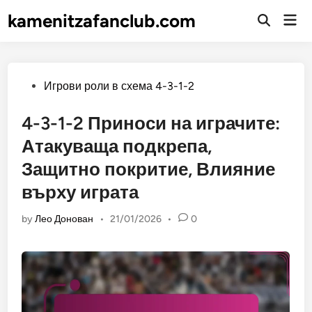
Skip
kamenitzafanclub.com
Mai
to
Open
Men
Search
content
Posted
Игрови роли в схема 4-3-1-2
in
4-3-1-2 Приноси на играчите:
Атакуваща подкрепа,
Защитно покритие, Влияние
върху играта
by
Лео Донован
•
21/01/2026
•
0