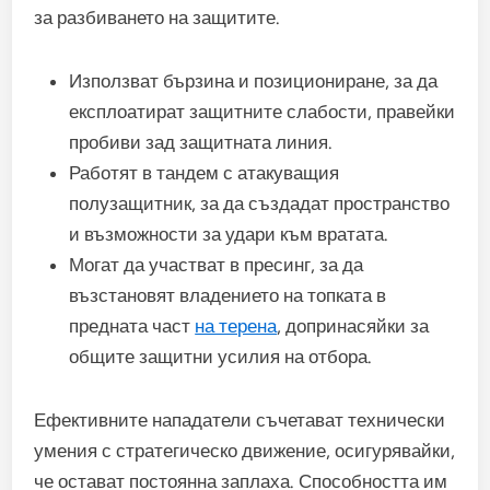
за разбиването на защитите.
Използват бързина и позициониране, за да
експлоатират защитните слабости, правейки
пробиви зад защитната линия.
Работят в тандем с атакуващия
полузащитник, за да създадат пространство
и възможности за удари към вратата.
Могат да участват в пресинг, за да
възстановят владението на топката в
предната част
на терена
, допринасяйки за
общите защитни усилия на отбора.
Ефективните нападатели съчетават технически
умения с стратегическо движение, осигурявайки,
че остават постоянна заплаха. Способността им