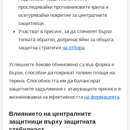
проследявайки противниковите крила и
осигурявайки покритие за централните
защитници.
Участват в пресинг, за да спечелят бързо
топката обратно, допринасяйки за общата
защитна стратегия
на отбора
.
Успешните бекове обикновено са във форма и
бързи, способни да покриват големи площи на
терена. Способността им да балансират
защитните задължения с атакуващите приноси е
жизненоважна за ефективността
на формацията
.
Влиянието на централните
защитници върху защитната
стабилност